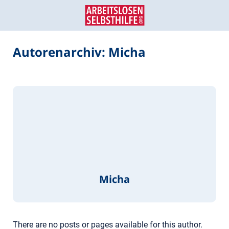
Zum
Zur
Inhalt
Navigation
springen
springen
Autorenarchiv:
Micha
Micha
There are no posts or pages available for this author.