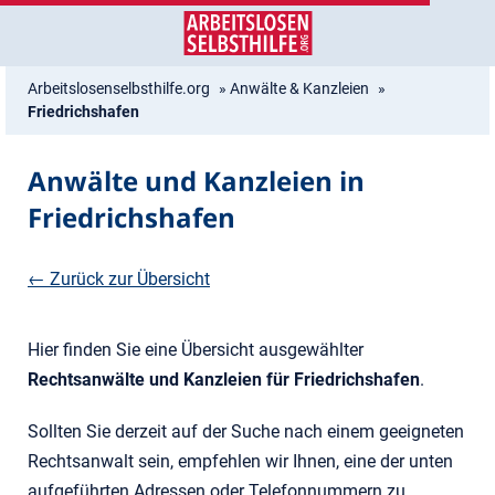
Zum
Zur
Inhalt
Navigation
springen
springen
Arbeitslosenselbsthilfe.org
»
Anwälte & Kanzleien
»
Friedrichshafen
Anwälte und Kanzleien in
Friedrichshafen
← Zurück zur Übersicht
Hier finden Sie eine Übersicht ausgewählter
Rechtsanwälte und Kanzleien für Friedrichshafen
.
Sollten Sie derzeit auf der Suche nach einem geeigneten
Rechtsanwalt sein, empfehlen wir Ihnen, eine der unten
aufgeführten Adressen oder Telefonnummern zu