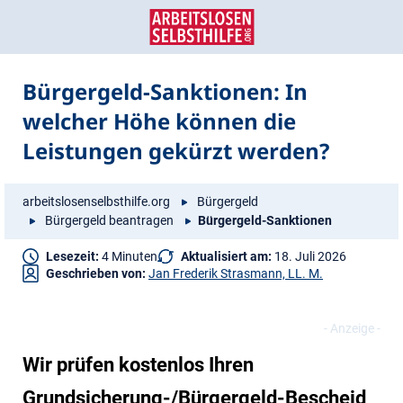
Zum
Zur
Inhalt
Navigation
springen
springen
Bürgergeld-Sanktionen: In
welcher Höhe können die
Leistungen gekürzt werden?
arbeitslosenselbsthilfe.org
Bürgergeld
Bürgergeld beantragen
Bürgergeld-Sanktionen
Lesezeit:
4 Minuten
Aktualisiert am:
18. Juli 2026
Geschrieben von:
Jan Frederik Strasmann, LL. M.
Wir prüfen kostenlos Ihren
Grundsicherung-/Bürgergeld-Bescheid