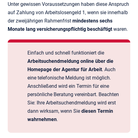
Unter gewissen Voraussetzungen haben diese Anspruch
auf Zahlung von Arbeitslosengeld 1, wenn sie innerhalb
der zweijährigen Rahmenfrist
mindestens sechs
Monate lang versicherungspflichtig beschäftigt
waren.
Einfach und schnell funktioniert die
Arbeitsuchendmeldung online über die
Homepage der Agentur für Arbeit
. Auch
eine telefonische Meldung ist möglich.
Anschließend wird ein Termin für eine
persönliche Beratung vereinbart. Beachten
Sie: Ihre Arbeitsuchendmeldung wird erst
dann wirksam, wenn Sie
diesen Termin
wahrnehmen
.