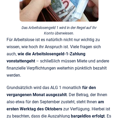
Das Arbeitslosengeld 1 wird in der Regel auf Ihr
Konto überwiesen.
Für Arbeitslose ist es natürlich nicht nur wichtig zu
wissen, wie hoch ihr Anspruch ist. Viele fragen sich
auch,
wie die Arbeitslosengeld-1-Zahlung
vonstattengeht
– schließlich müssen Miete und andere
finanzielle Verpflichtungen weiterhin pünktlich bezahlt
werden.
Grundsätzlich wird das ALG 1 monatlich
für den
vergangenen Monat ausgezahlt
. Der Betrag, der Ihnen
also etwa für den September zusteht, steht Ihnen
am
ersten Werktag des Oktobers
zur Verfügung. Hierbei ist
zu beachten, dass die Auszahlung
bargeldlos erfolgt
. Es