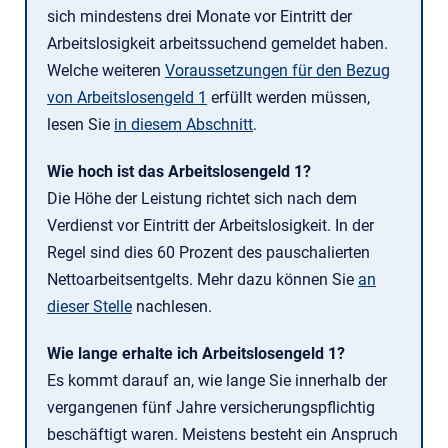
sich mindestens drei Monate vor Eintritt der
Arbeitslosigkeit arbeitssuchend gemeldet haben.
Welche weiteren
Voraussetzungen für den Bezug
von Arbeitslosengeld 1
erfüllt werden müssen,
lesen Sie
in diesem Abschnitt
.
Wie hoch ist das Arbeitslosengeld 1?
Die Höhe der Leistung richtet sich nach dem
Verdienst vor Eintritt der Arbeitslosigkeit. In der
Regel sind dies 60 Prozent des pauschalierten
Nettoarbeitsentgelts. Mehr dazu können Sie
an
dieser Stelle
nachlesen.
Wie lange erhalte ich Arbeitslosengeld 1?
Es kommt darauf an, wie lange Sie innerhalb der
vergangenen fünf Jahre versicherungspflichtig
beschäftigt waren. Meistens besteht ein Anspruch