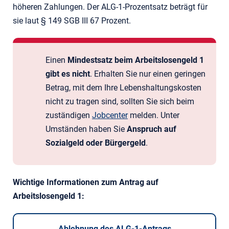
höheren Zahlungen. Der ALG-1-Prozentsatz beträgt für
sie laut § 149 SGB III 67 Prozent.
Einen
Mindestsatz beim Arbeitslosengeld 1
gibt es nicht
. Erhalten Sie nur einen geringen
Betrag, mit dem Ihre Lebenshaltungskosten
nicht zu tragen sind, sollten Sie sich beim
zuständigen
Jobcenter
melden. Unter
Umständen haben Sie
Anspruch auf
Sozialgeld oder Bürgergeld
.
Wichtige Informationen zum Antrag auf
Arbeitslosengeld 1:
Ablehnung des ALG-1-Antrags