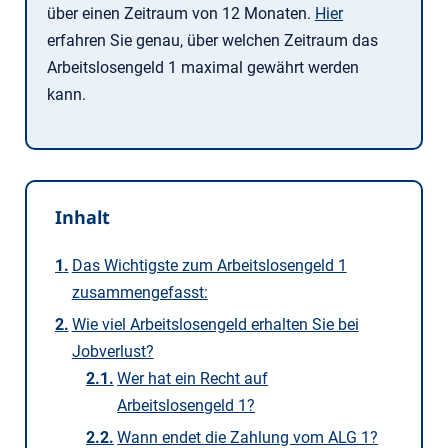
über einen Zeitraum von 12 Monaten.
Hier
erfahren Sie genau, über welchen Zeitraum das
Arbeitslosengeld 1 maximal gewährt werden
kann.
Inhalt
Das Wichtigste zum Arbeitslosengeld 1
zusammengefasst:
Wie viel Arbeitslosengeld erhalten Sie bei
Jobverlust?
Wer hat ein Recht auf
Arbeitslosengeld 1?
Wann endet die Zahlung vom ALG 1?