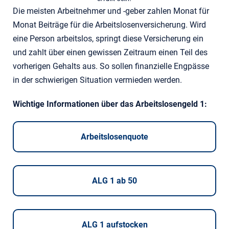
Die meisten Arbeitnehmer und -geber zahlen Monat für
Monat Beiträge für die Arbeitslosenversicherung. Wird
eine Person arbeitslos, springt diese Versicherung ein
und zahlt über einen gewissen Zeitraum einen Teil des
vorherigen Gehalts aus. So sollen finanzielle Engpässe
in der schwierigen Situation vermieden werden.
Wichtige Informationen über das Arbeitslosengeld 1:
Arbeitslosenquote
ALG 1 ab 50
ALG 1 aufstocken