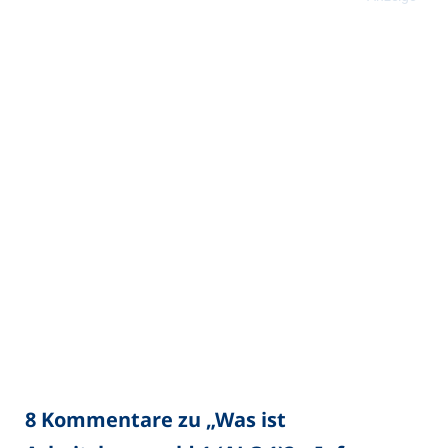
8 Kommentare zu „
Was ist