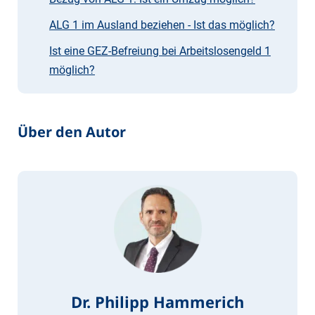
ALG 1 im Ausland beziehen - Ist das möglich?
Ist eine GEZ-Befreiung bei Arbeitslosengeld 1
möglich?
Über den Autor
Dr. Philipp Hammerich