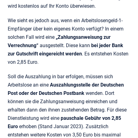
wird kostenlos auf Ihr Konto überwiesen.
Wie sieht es jedoch aus, wenn ein Arbeitslosengeld-1-
Empfänger über kein eigenes Konto verfügt? In einem
solchen Fall wird eine
„Zahlungsanweisung zur
Verrechnung“
ausgestellt. Diese kann
bei jeder Bank
zur Gutschrift eingereicht werden
. Es entstehen Kosten
von 2,85 Euro.
Soll die Auszahlung in bar erfolgen, müssen sich
Arbeitslose an eine
Auszahlungsstelle der Deutschen
Post oder der Deutschen Postbank
wenden. Dort
können sie die Zahlungsanweisung einreichen und
erhalten dann den ihnen zustehenden Betrag. Für diese
Dienstleistung wird eine
pauschale Gebühr von 2,85
Euro
erhoben (Stand Januar 2023). Zusätzlich
entstehen weitere Kosten von 3,50 Euro bis maximal