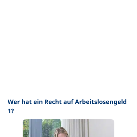
Wer hat ein Recht auf Arbeitslosengeld
1?