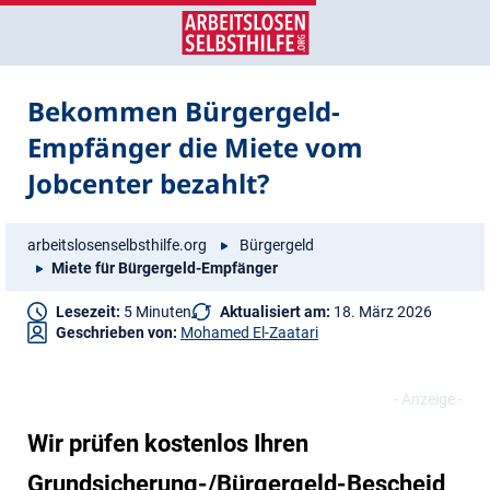
Zum
Zur
Inhalt
Navigation
springen
springen
Bekommen Bürgergeld-
Empfänger die Miete vom
Jobcenter bezahlt?
arbeitslosenselbsthilfe.org
Bürgergeld
Miete für Bürgergeld-Empfänger
Lesezeit:
5 Minuten
Aktualisiert am:
18. März 2026
Geschrieben von:
Mohamed El-Zaatari
Wir prüfen kostenlos Ihren
Grundsicherung-/Bürgergeld-Bescheid