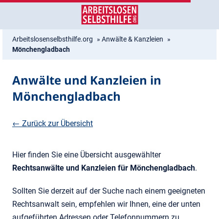
Zum
Zur
Inhalt
Navigation
springen
springen
Arbeitslosenselbsthilfe.org
»
Anwälte & Kanzleien
»
Mönchengladbach
Anwälte und Kanzleien in
Mönchengladbach
← Zurück zur Übersicht
Hier finden Sie eine Übersicht ausgewählter
Rechtsanwälte und Kanzleien für Mönchengladbach
.
Sollten Sie derzeit auf der Suche nach einem geeigneten
Rechtsanwalt sein, empfehlen wir Ihnen, eine der unten
aufgeführten Adressen oder Telefonnummern zu