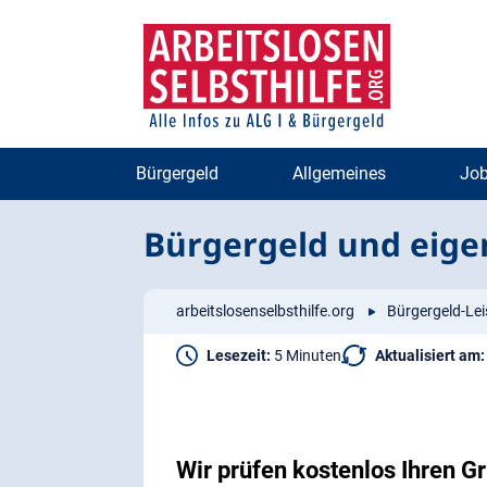
Zum
Zur
Inhalt
Navigation
springen
springen
Bürgergeld
Allgemeines
Job
Bürgergeld und eigen
arbeitslosenselbsthilfe.org
Bürgergeld-Le
Lesezeit:
5 Minuten
Aktualisiert am:
Wir prüfen kostenlos Ihren 