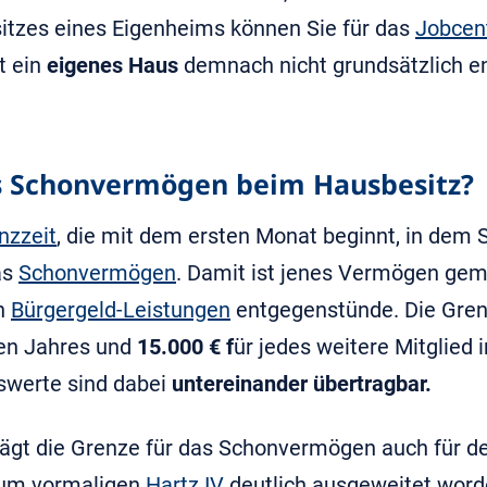
sitzes eines Eigenheims können Sie für das
Jobcen
 ein
eigenes Haus
demnach nicht grundsätzlich ent
as Schonvermögen beim Hausbesitz?
nzzeit
, die mit dem ersten Monat beginnt, in dem S
as
Schonvermögen
. Damit ist jenes Vermögen geme
on
Bürgergeld-Leistungen
entgegenstünde. Die Grenz
ten Jahres und
15.000 € f
ür jedes weitere Mitglied
swerte sind dabei
untereinander übertragbar.
rägt die Grenze für das Schonvermögen auch für d
 zum vormaligen
Hartz IV
deutlich ausgeweitet word