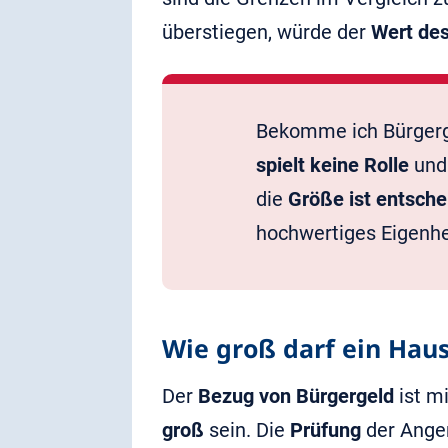
überstiegen, würde der
Wert de
Bekomme ich Bürger
spielt keine Rolle
und 
die
Größe ist entsch
hochwertiges Eigenh
Wie groß darf ein Haus
Der
Bezug von Bürgergeld
ist m
groß
sein. Die
Prüfung
der Angem