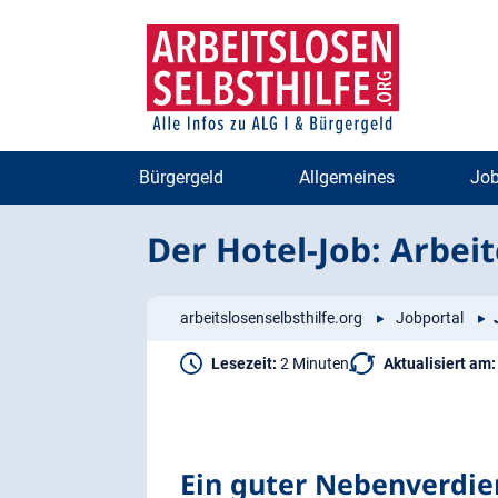
Zum
Zur
Inhalt
Navigation
springen
springen
Bürgergeld
Allgemeines
Job
Der Hotel-Job: Arbeit
arbeitslosenselbsthilfe.org
Jobportal
Lesezeit:
2 Minuten
Aktualisiert am:
Ein guter Nebenverdie