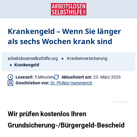
Zum
Zur
Inhalt
Navigation
springen
springen
Krankengeld – Wenn Sie länger
als sechs Wochen krank sind
arbeitslosenselbsthilfe.org
Krankenversicherung
Krankengeld
Lesezeit:
5 Minuten
Aktualisiert am:
23. März 2026
Geschrieben von:
Dr. Philipp Hammerich
Wir prüfen kostenlos Ihren
Grundsicherung-/Bürgergeld-Bescheid