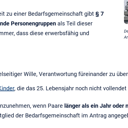
eit zu einer Bedarfsgemeinschaft gibt
§ 7
ende Personengruppen
als Teil dieser
De
mmer, dass diese erwerbsfähig und
An
elseitiger Wille, Verantwortung füreinander zu üb
Kinder
, die das 25. Lebensjahr noch nicht vollende
anzunehmen, wenn Paare
länger als ein Jahr ode
itglied der Bedarfsgemeinschaft im Antrag angeg