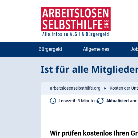
Zum
Zur
Inhalt
Navigation
springen
springen
Bürgergeld
Allgemeines
Job
Ist für alle Mitglie
arbeitslosenselbsthilfe.org
Kosten der Unt
Lesezeit:
3 Minuten
Aktualisiert am:
Wir prüfen kostenlos Ihren 