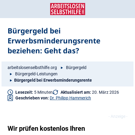
Zum
Zur
Inhalt
Navigation
springen
springen
Bürgergeld bei
Erwerbsminderungsrente
beziehen: Geht das?
arbeitslosenselbsthilfe.org
Bürgergeld
Bürgergeld-Leistungen
Bürgergeld bei Erwerbsminderungsrente
Lesezeit:
5 Minuten
Aktualisiert am:
20. März 2026
Geschrieben von:
Dr. Philipp Hammerich
Wir prüfen kostenlos Ihren