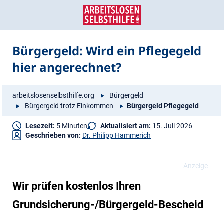
Zum
Zur
Inhalt
Navigation
springen
springen
Bürgergeld: Wird ein Pflegegeld
hier angerechnet?
arbeitslosenselbsthilfe.org
Bürgergeld
Bürgergeld trotz Einkommen
Bürgergeld Pflegegeld
Lesezeit:
5 Minuten
Aktualisiert am:
15. Juli 2026
Geschrieben von:
Dr. Philipp Hammerich
Wir prüfen kostenlos Ihren
Grundsicherung-/Bürgergeld-Bescheid