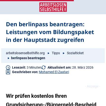
Zum
Zur
Inhalt
Navigation
springen
springen
Den berlinpass beantragen:
Leistungen vom Bildungspaket
in der Hauptstadt zugreifen
arbeitslosenselbsthilfe.org
Tipps
Sozialticket
berlinpass beantragen
Lesezeit:
3 Minuten
Aktualisiert am:
28. März 2026
Geschrieben von:
Mohamed El-Zaatari
Wir prüfen kostenlos Ihren
Grundsicherung-/Bürgergeld-Bescheid