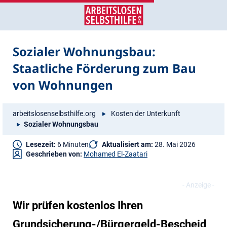
Zum
Zur
Inhalt
Navigation
springen
springen
Sozialer Wohnungsbau:
Staatliche Förderung zum Bau
von Wohnungen
arbeitslosenselbsthilfe.org
Kosten der Unterkunft
Sozialer Wohnungsbau
Lesezeit:
6 Minuten
Aktualisiert am:
28. Mai 2026
Geschrieben von:
Mohamed El-Zaatari
Wir prüfen kostenlos Ihren
Grundsicherung-/Bürgergeld-Bescheid