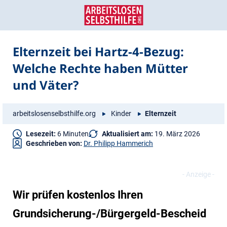
Zum
Zur
Inhalt
Navigation
springen
springen
Elternzeit bei Hartz-4-Bezug:
Welche Rechte haben Mütter
und Väter?
arbeitslosenselbsthilfe.org
Kinder
Elternzeit
Lesezeit:
6 Minuten
Aktualisiert am:
19. März 2026
Geschrieben von:
Dr. Philipp Hammerich
Wir prüfen kostenlos Ihren
Grundsicherung-/Bürgergeld-Bescheid