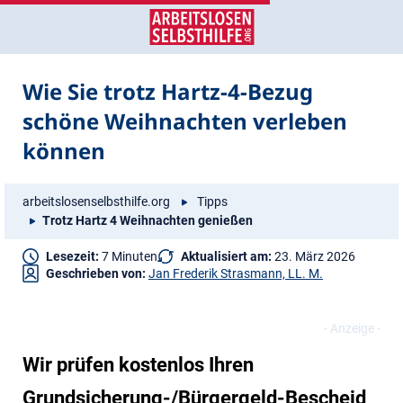
Zum
Zur
Inhalt
Navigation
springen
springen
Wie Sie trotz Hartz-4-Bezug
schöne Weihnachten verleben
können
arbeitslosenselbsthilfe.org
Tipps
Trotz Hartz 4 Weihnachten genießen
Lesezeit:
7 Minuten
Aktualisiert am:
23. März 2026
Geschrieben von:
Jan Frederik Strasmann, LL. M.
Wir prüfen kostenlos Ihren
Grundsicherung-/Bürgergeld-Bescheid