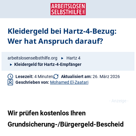
Zum
Zur
Inhalt
Navigation
springen
springen
Kleidergeld bei Hartz-4-Bezug:
Wer hat Anspruch darauf?
arbeitslosenselbsthilfe.org
Hartz 4
Kleidergeld für Hartz-4-Empfänger
Lesezeit:
4 Minuten
Aktualisiert am:
26. März 2026
Geschrieben von:
Mohamed El-Zaatari
Wir prüfen kostenlos Ihren
Grundsicherung-/Bürgergeld-Bescheid