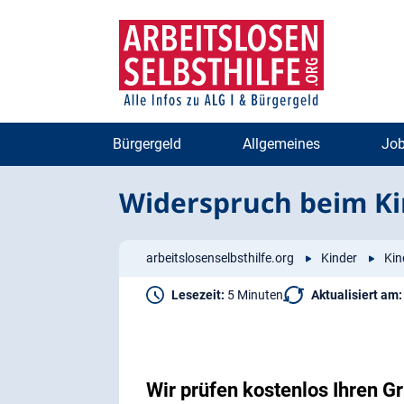
Zum
Zur
Inhalt
Navigation
springen
springen
Bürgergeld
Allgemeines
Job
Widerspruch beim Ki
arbeitslosenselbsthilfe.org
Kinder
Kin
Lesezeit:
5 Minuten
Aktualisiert am:
Wir prüfen kostenlos Ihren 