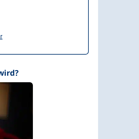
r
wird?