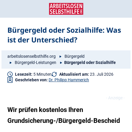
Zum
Zur
Inhalt
Navigation
springen
springen
Bürgergeld oder Sozialhilfe: Was
ist der Unterschied?
arbeitslosenselbsthilfe.org
Bürgergeld
Bürgergeld-Leistungen
Bürgergeld oder Sozialhilfe
Lesezeit:
5 Minuten
Aktualisiert am:
23. Juli 2026
Geschrieben von:
Dr. Philipp Hammerich
Wir prüfen kostenlos Ihren
Grundsicherung-/Bürgergeld-Bescheid