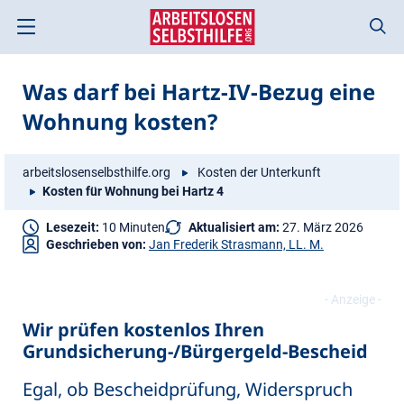
Zum
Zur
Inhalt
Navigation
springen
springen
Was darf bei Hartz-IV-Bezug eine
Wohnung kosten?
arbeitslosenselbsthilfe.org
Kosten der Unterkunft
Kosten für Wohnung bei Hartz 4
Lesezeit:
10 Minuten
Aktualisiert am:
27. März 2026
Geschrieben von:
Jan Frederik Strasmann, LL. M.
Wir prüfen kostenlos Ihren
Grundsicherung-/Bürgergeld-Bescheid
Egal, ob Bescheidprüfung, Widerspruch