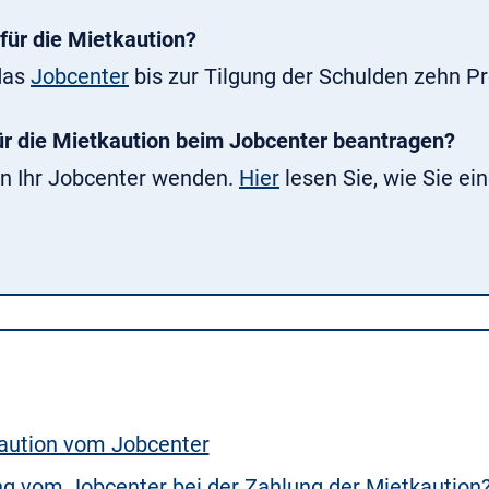
für die Mietkaution?
das
Jobcenter
bis zur Tilgung der Schulden zehn P
ür die Mietkaution beim Jobcenter beantragen?
 an Ihr Jobcenter wenden.
Hi
e
r
lesen Sie, wie Sie e
kaution vom Jobcenter
ng vom Jobcenter bei der Zahlung der Mietkaution