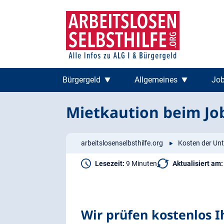
Zum
Zur
Inhalt
Navigation
springen
springen
Bürgergeld
Allgemeines
Job
Mietkaution beim Jo
arbeitslosenselbsthilfe.org
Kosten der Unt
Lesezeit:
9 Minuten
Aktualisiert am:
Wir prüfen kostenlos 