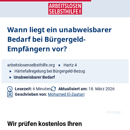
Zum
Zur
Inhalt
Navigation
springen
springen
Wann liegt ein unabweisbarer
Bedarf bei Bürgergeld-
Empfängern vor?
arbeitslosenselbsthilfe.org
Hartz 4
Härtefallregelung bei Bürgergeld-Bezug
Unabweisbarer Bedarf
Lesezeit:
6 Minuten
Aktualisiert am:
18. März 2026
Geschrieben von:
Mohamed El-Zaatari
Wir prüfen kostenlos Ihren