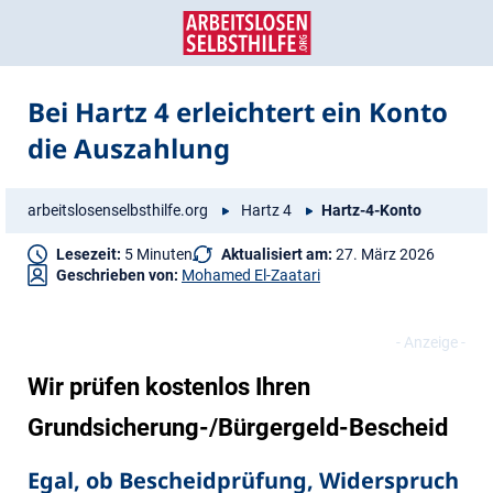
Zum
Zur
Inhalt
Navigation
springen
springen
Bei Hartz 4 erleichtert ein Konto
die Auszahlung
arbeitslosenselbsthilfe.org
Hartz 4
Hartz-4-Konto
Lesezeit:
5 Minuten
Aktualisiert am:
27. März 2026
Geschrieben von:
Mohamed El-Zaatari
Wir prüfen kostenlos Ihren
Grundsicherung-/Bürgergeld-Bescheid
Egal, ob Bescheidprüfung, Widerspruch