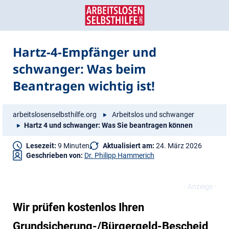
Zum
Zur
Inhalt
Navigation
springen
springen
Hartz-4-Empfänger und
schwanger: Was beim
Beantragen wichtig ist!
arbeitslosenselbsthilfe.org
Arbeitslos und schwanger
Hartz 4 und schwanger: Was Sie beantragen können
Lesezeit:
9 Minuten
Aktualisiert am:
24. März 2026
Geschrieben von:
Dr. Philipp Hammerich
Wir prüfen kostenlos Ihren
Grundsicherung-/Bürgergeld-Bescheid