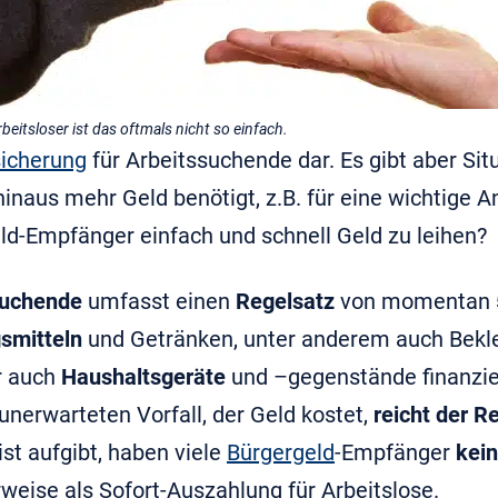
rbeitsloser ist das oftmals nicht so einfach.
icherung
für Arbeitssuchende dar. Es gibt aber Sit
naus mehr Geld benötigt, z.B. für eine wichtige A
eld-Empfänger einfach und schnell Geld zu leihen?
suchende
umfasst einen
Regelsatz
von momentan
smitteln
und Getränken, unter anderem auch Bekle
er auch
Haushaltsgeräte
und –gegenstände finanzie
nerwarteten Vorfall, der Geld kostet,
reicht der R
st aufgibt, haben viele
Bürgergeld
-Empfänger
kei
erweise als Sofort-Auszahlung für Arbeitslose.