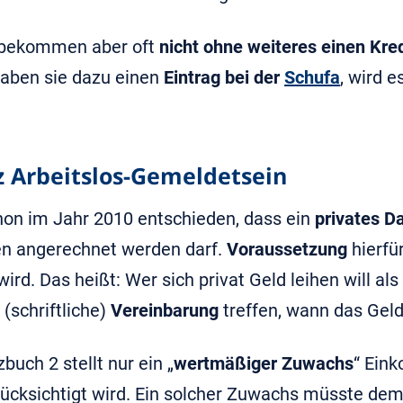
 bekommen aber oft
nicht ohne weiteres einen Kred
Haben sie dazu einen
Eintrag bei der
Schufa
, wird e
tz Arbeitslos-Gemeldetsein
hon im Jahr 2010 entschieden, dass ein
privates D
n angerechnet werden darf.
Voraussetzung
hierfür
wird. Das heißt: Wer sich privat Geld leihen will a
(schriftliche)
Vereinbarung
treffen, wann das Geld
uch 2 stellt nur ein „
wertmäßiger Zuwachs
“ Ein
cksichtigt wird. Ein solcher Zuwachs müsste dem